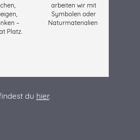
chen,
arbeiten wir mit
eigen,
Symbolen oder
nken –
Naturmaterialien
at Platz.
findest du
hier
.