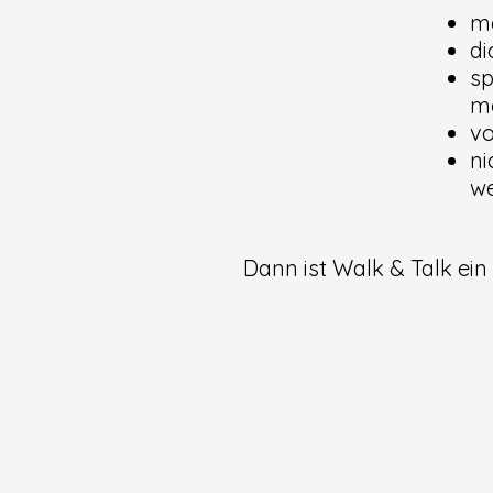
me
di
sp
m
vo
ni
w
Dann ist Walk & Talk ein kraf