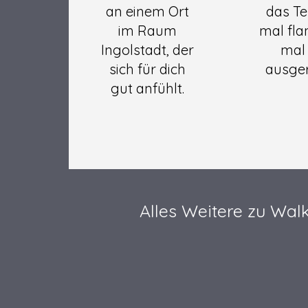
an einem Ort
das T
im Raum
mal fla
Ingolstadt, der
mal 
sich für dich
ausger
gut anfühlt.
Alles Weitere zu Wal