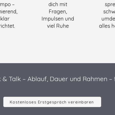
empo –
dich mit
spre
nierend,
Fragen,
schw
klar
Impulsen und
umde
ichtet.
viel Ruhe
alles h
k & Talk – Ablauf, Dauer und Rahmen – 
Kostenloses Erstgespräch vereinbaren