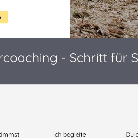
n
coaching - Schritt für S
timmst
Ich begleite
Du d