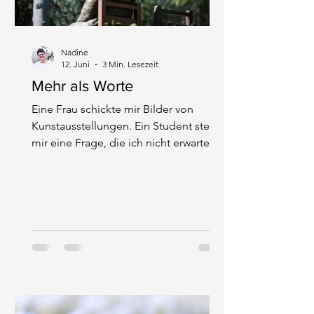
Nadine
12. Juni
3 Min. Lesezeit
Mehr als Worte
Eine Frau schickte mir Bilder von
Kunstausstellungen. Ein Student stellte
mir eine Frage, die ich nicht erwartet
hatte. Eine ehemalige Nachbarin
erzählte mir 45 Minuten lang von ihrem
Leben. Erst später wurde mir klar,
warum mich diese Begegnungen nicht
losließen.