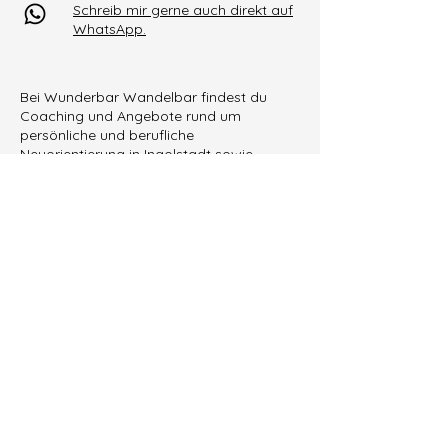
Schreib mir gerne auch direkt auf
WhatsApp.
Bei Wunderbar Wandelbar findest du
Coaching und Angebote rund um
persönliche und berufliche
Neuorientierung in Ingolstadt sowie
online.
Vorname und Name
E-Mail-Adresse
Betreff