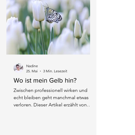
Nadine
25. Mai
3 Min. Lesezeit
Wo ist mein Gelb hin?
Zwischen professionell wirken und
echt bleiben geht manchmal etwas
verloren. Dieser Artikel erzählt von
einem Vormittag am See, kleinen
Begegnungen und der Frage, was
passiert, wenn das eigene „Gelb“
plötzlich wieder auftaucht. 🦋 🌱 💛 📷